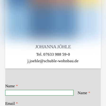
JOHANNA JÖHLE
Tel. 07633 988 59-0
j.joehle@schuble-wohnbau.de
Name
*
Name
*
Email
*